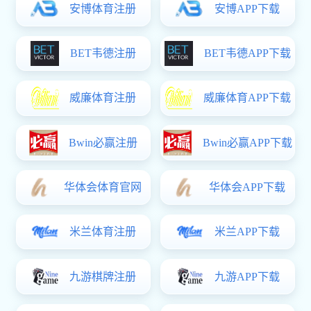
2025年11
学研大会暨酒店职业
博体育-安博（中国
企业领袖齐聚一堂