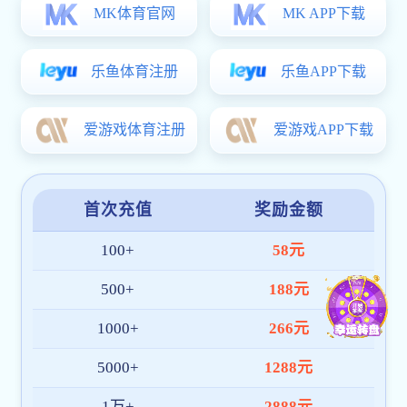
我校经济管理
坛、平行论坛