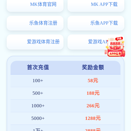
各编写小组结合
模块中增加 “岗位工