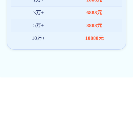
能力；《网店运营》
的运营数据作为案例素
销策划、方案执
会议还就教材内
求，做到基础
各编写小组要根据会议
岗位能力培养。
此次会议的召开
教材内容，力争
上一篇：
细化编写要