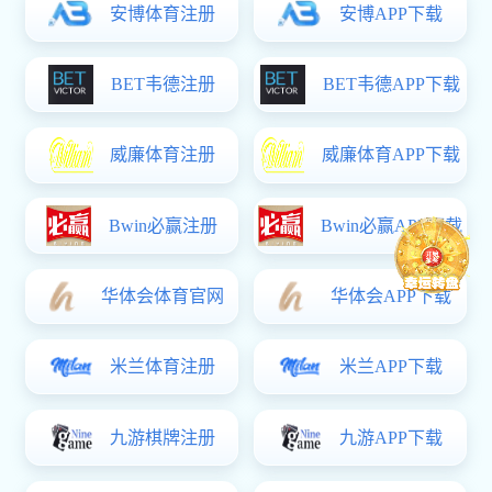
2025年7月
会议由朱显英副院长
段。会议重点
朱显英副院长在
等工作的顺利推进
结构、内容体
会上，
店运营》《市场营销
时，明确了初稿
章节之间、知识
一，严格按照教材编
各编写小组负责