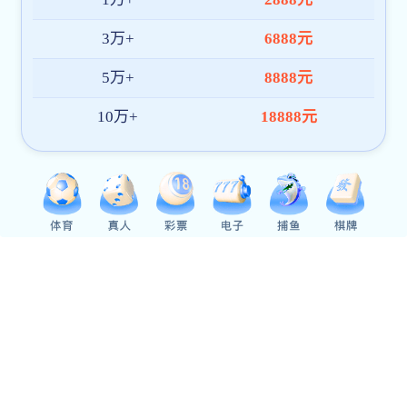
作为连接课堂理论
人目标：一是推
解决实际问题的能力
三是搭建校赛与省赛
击更高层级赛事储备
教学改革注入了新动能
上一篇：
聚焦AI赋