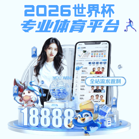
安博体育-安博（中国）
安博体育-安博
安博体育-安博
安博体育-安
（中国）:
（中国）:
（中国）:
学校首页
认识经管
教育教学