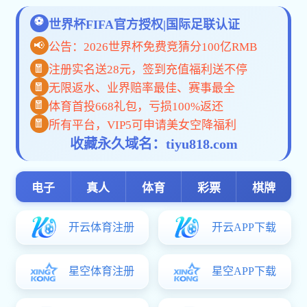
安博体育-安博（中国）:
教育教学
教育教学
安博体育