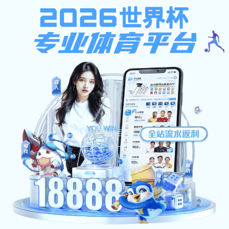
安博体育-安博（中国）
安博体育-安博
安博体育-安博
安博体育-安
（中国）:
（中国）:
（中国）:
学校首页
认识经管
教育教学