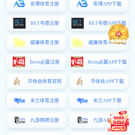
为深入贯彻教育
正式启动“AI赋能教学
能技术与教育教学的深
安博体育-安博
工。项目分为
展教师AI能力培训
预计年底前完成6
“AI技术正在重
智化教学体系
随着项目的启动
持续探索AI与专业教