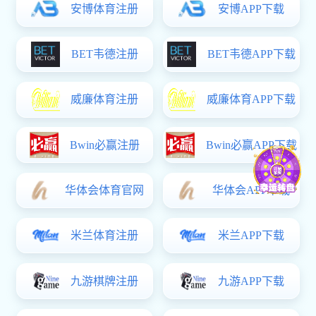
为深入贯彻落实
月11日，
持，全体教研室教师参
会上，
进课堂、进学
思主义中国化的最新成
随后教研室教
自所授课程
心，通过讲
故事的文化传播者与
色发展理念，
会议还就如何创