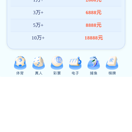
上一篇：
习近平新时代