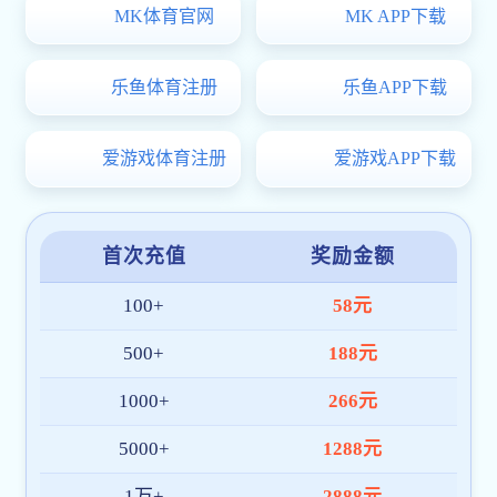
比赛现
实操内容。评委组由
两方面进行综合评分
本次大赛参照国赛
流类专业的教学成果
了坚实基础。
上一篇：
“经管杯”