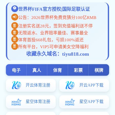
安博体育-安博（中国）:
教育教学
教育教学
安博体育