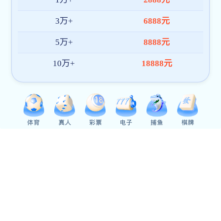
此次组织观看
育。与会同
青春在实现国家富强
国家发展的伟大成就
上一篇：
深化党课教
联系我们
地址：石家庄市鹿泉区卧龙路99号
地址