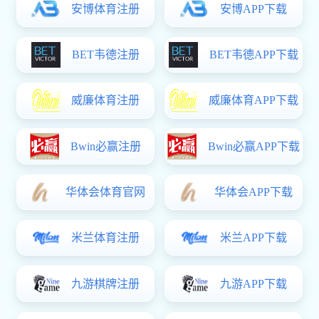
电子商务
国际经济与贸易
市场营销
酒店管理与数字化运营
旅游管理
供应链运营
智慧旅游应用专
智能物流技术
业呈现智能化发展趋
养面向旅游业
低空物流技术与运营