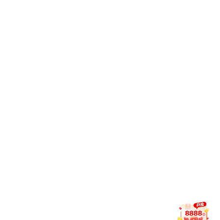
5.供应链运
三、实习实训
（一）校内实
本专业建有中央财