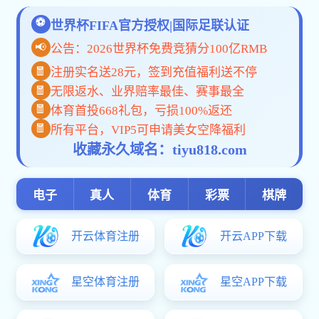
安博体育-安博（中国）:
专业群建设
供应链运营
现代物流管理
工商企业管理
智慧旅游技术应用
供应链运营专业
商务数据分析与应用