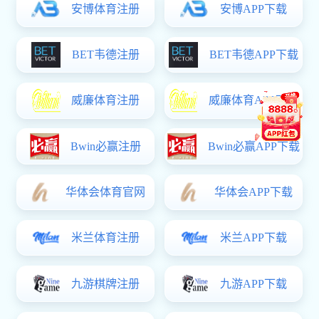
张贺鹏，男
年薪50万元。