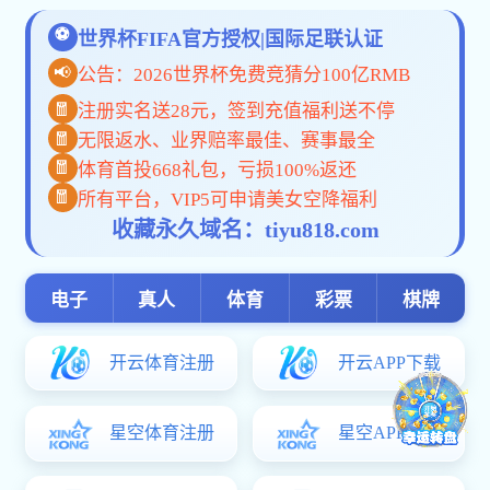
安博体育-安博（中国）:
实习就业
校友联系