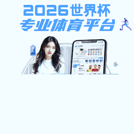
安博体育-安博（中国）
安博体育-安博
安博体育-安博
安博体育-安
（中国）:
（中国）:
（中国）:
学校首页
认识经管
教育教学