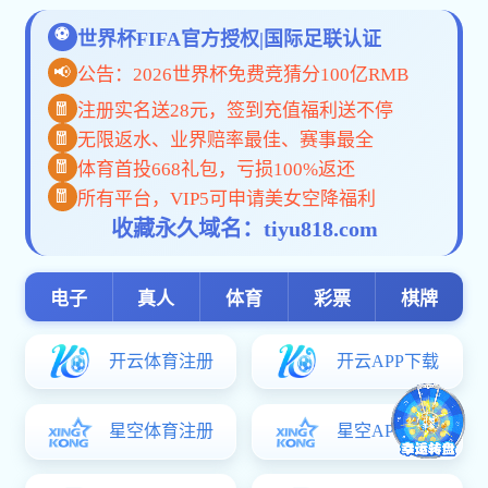
安博体育-安博（中国）:
毕业生风采
毕业生风采