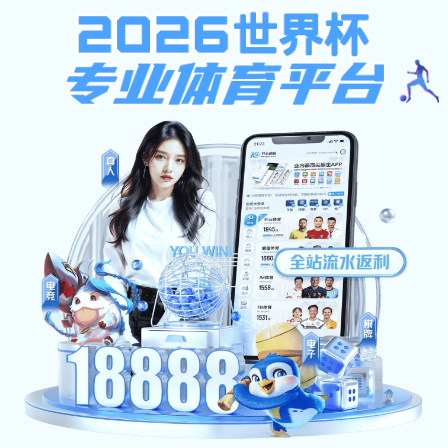
安博体育-安博（中国）
安博体育-安博
安博体育-安博
安博体育-安
（中国）:
（中国）:
（中国）:
学校首页
认识经管
教育教学