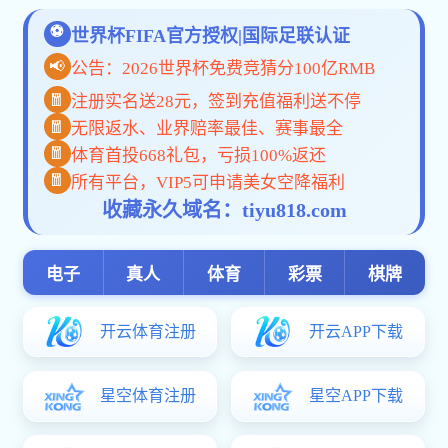
安博体育-安博（中国）:
安博体育-安博（中国）新
安博体育-安博
闻
安博体育
英