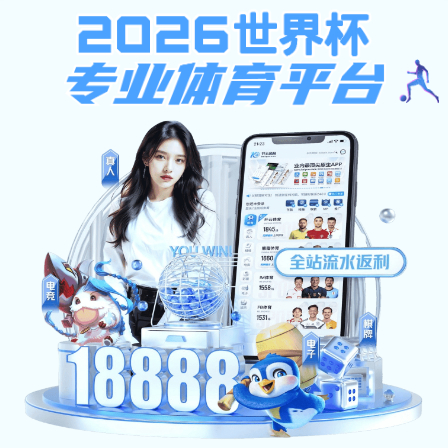
安博体育-安博（中国）
安博体育-安博
安博体育-安博
安博体育-安
（中国）:
（中国）:
（中国）:
学校首页
认识经管
教育教学