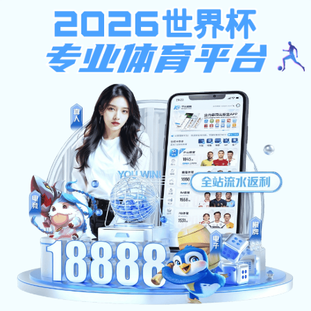
安博体育-安博（中国）
安博体育-安博
安博体育-安博
安博体育-安
（中国）:
（中国）:
（中国）:
学校首页
认识经管
教育教学