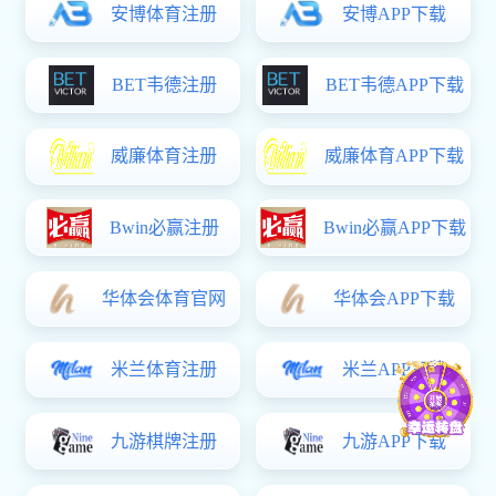
2025年6
行。会议由朱
教学标准，优化
朱显英副院长在
业教育教学标准和专业
清晰、内容更易
化，实现教材内容
会上，教
合“任务驱动
任务的过程中掌握知
然流畅，帮助学生