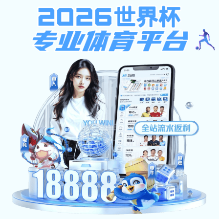
安博体育-安博（中国）
安博体育-安博
安博体育-安博
安博体育-安
（中国）:
（中国）:
（中国）:
学校首页
认识经管
教育教学