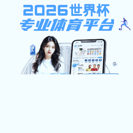
安
安博体育-安
组织机构
教务管理
专业建设
博（中国）首
页