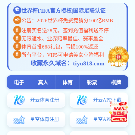
当前位置：
首页
>
通知
通知公告
· 2026年专升本退役大学生士兵...
· 2026年专升本建档立卡公示
· 关于拟同意张怀月等同学转专...
· 安博体育-安博（中国）中外合作...