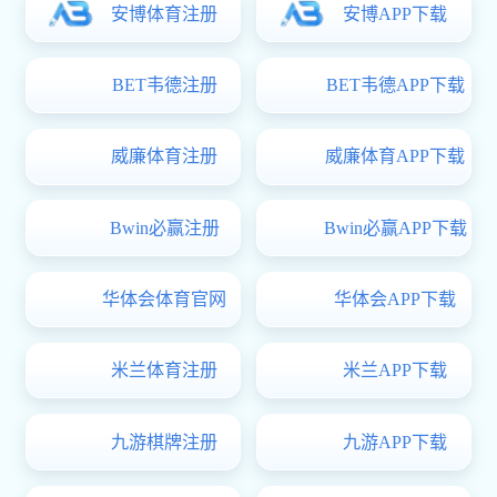
· 安博体育-安博（中国）开展第28...
· 教室管理规定
· 安博体育-安博（中国）关于“落...
· 关于2025年“3+2”高等职业教...
联系我们
地址：石家庄市鹿泉区卧龙路99号
地址：石家庄市新华区
电话：0311-82280596(卧龙院办)
电话：85201003(学府
82286661(卧龙招办) 82286662（卧龙招办）
传真：0311-82280615