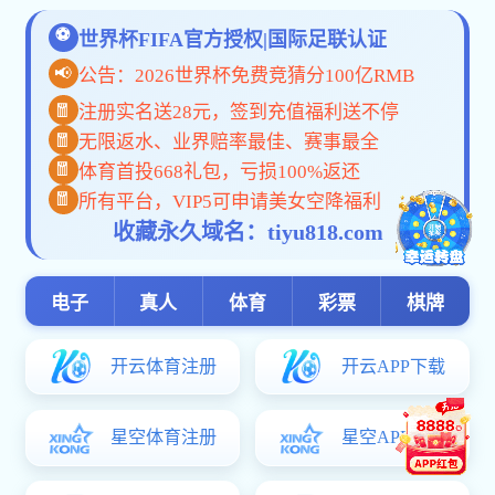
当前位置：
首页
>
专业
通知公告
专业设置介绍
· 2026年专升本退役大学生士兵...
· 人居环境安博体育-安博
· 2026年专升本建档立卡公示
· 关于拟同意张怀月等同学转专...
· 信息工程安博体育-安博
· 安博体育-安博（中国）关于2025...
· 传媒安博体育-安博（中