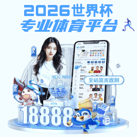
安
安博体育-安
组织机构
教务管理
专业建设
博（中国）首
页