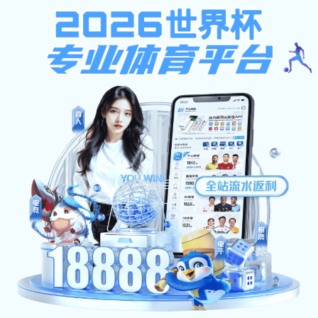
安
安博体育-安
组织机构
教务管理
专业建设
博（中国）首
页